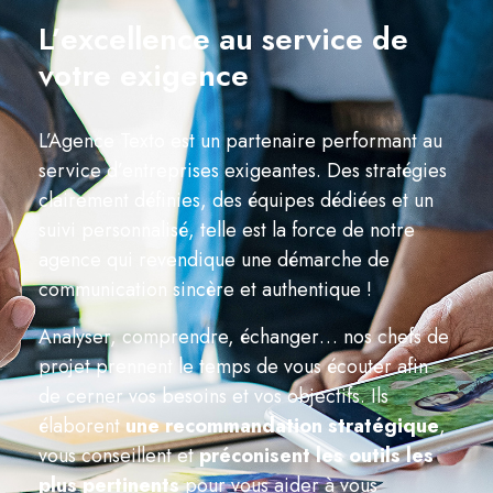
L’excellence au service de
votre exigence
L’Agence Texto est un partenaire performant au
service d’entreprises exigeantes. Des stratégies
clairement définies, des équipes dédiées et un
suivi personnalisé, telle est la force de notre
agence qui revendique une démarche de
communication sincère et authentique !
Analyser, comprendre, échanger… nos chefs de
projet prennent le temps de vous écouter afin
de cerner vos besoins et vos objectifs. Ils
élaborent
une recommandation stratégique
,
vous conseillent et
préconisent les outils les
plus pertinents
pour vous aider à vous