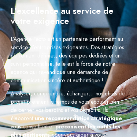
L’excellence au service de
votre exigence
L’Agence Texto est un partenaire performant au
service d’entreprises exigeantes. Des stratégies
clairement définies, des équipes dédiées et un
suivi personnalisé, telle est la force de notre
agence qui revendique une démarche de
communication sincère et authentique !
Analyser, comprendre, échanger… nos chefs de
projet prennent le temps de vous écouter afin
de cerner vos besoins et vos objectifs. Ils
élaborent
une recommandation stratégique
,
vous conseillent et
préconisent les outils les
plus pertinents
pour vous aider à vous