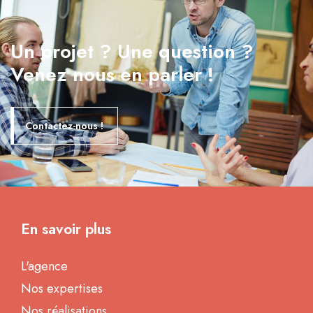
Un projet ? Une question ?
Venez nous en parler !
Contactez-nous !
En savoir plus
L'agence
Nos expertises
Nos réalisations