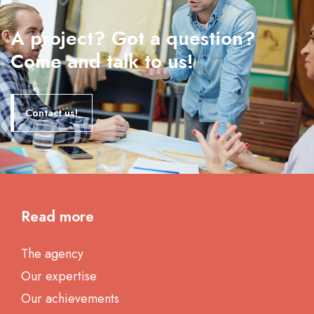
A project? Got a question?
Come and talk to us!
Contact us!
Read more
The agency
Our expertise
Our achievements